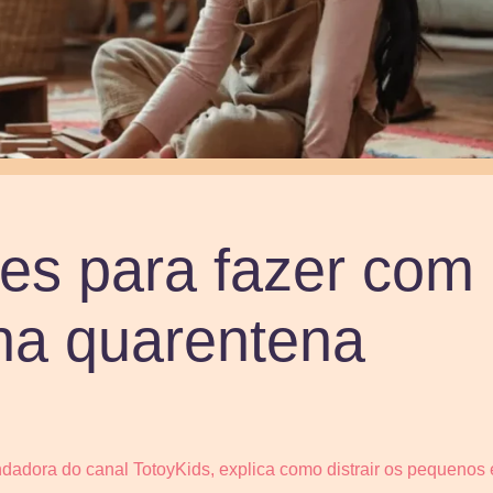
des para fazer com
na quarentena
undadora do canal TotoyKids, explica como distrair os pequeno