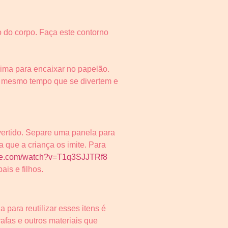
 do corpo. Faça este contorno
cima para encaixar no papelão.
o mesmo tempo que se divertem e
ivertido. Separe uma panela para
 que a criança os imite. Para
ube.com/watch?v=T1q3SJJTRf8
is e filhos.
para reutilizar esses itens é
afas e outros materiais que