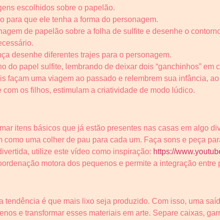
gens escolhidos sobre o papelão.
ão para que ele tenha a forma do personagem.
agem de papelão sobre a folha de sulfite e desenhe o contorno
ecessário.
nça desenhe diferentes trajes para o personagem.
o do papel sulfite, lembrando de deixar dois “ganchinhos” em 
pais façam uma viagem ao passado e relembrem sua infância, a
com os filhos, estimulam a criatividade de modo lúdico.
ormar itens básicos que já estão presentes nas casas em algo d
m como uma colher de pau para cada um. Faça sons e peça para
ivertida, utilize este vídeo como inspiração:
https://www.yout
oordenação motora dos pequenos e permite a integração entre pa
tendência é que mais lixo seja produzido. Com isso, uma saída 
nos e transformar esses materiais em arte. Separe caixas, garr