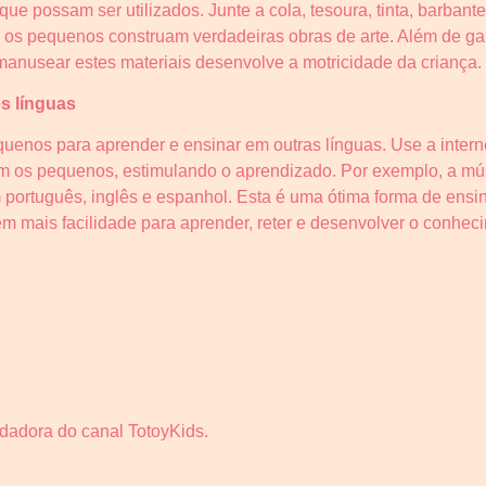
ue possam ser utilizados. Junte a cola, tesoura, tinta, barbante,
e os pequenos construam verdadeiras obras de arte. Além de g
manusear estes materiais desenvolve a motricidade da criança.
es línguas
uenos para aprender e ensinar em outras línguas. Use a interne
m os pequenos, estimulando o aprendizado. Por exemplo, a mús
 português, inglês e espanhol. Esta é uma ótima forma de ensin
êm mais facilidade para aprender, reter e desenvolver o conhe
ndadora do canal TotoyKids.