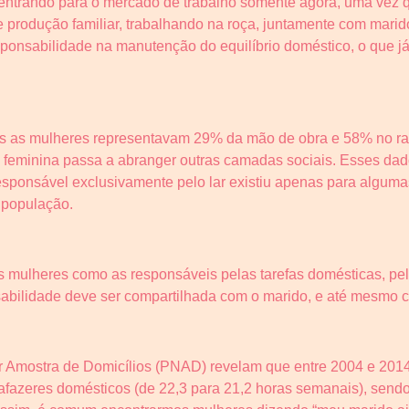
 entrando para o mercado de trabalho somente agora, uma ve
produção familiar, trabalhando na roça, juntamente com marido 
ponsabilidade na manutenção do equilíbrio doméstico, o que j
as as mulheres representavam 29% da mão de obra e 58% no ramo
 feminina passa a abranger outras camadas sociais. Esses dad
esponsável exclusivamente pelo lar existiu apenas para algum
 população.
 mulheres como as responsáveis pelas tarefas domésticas, pel
abilidade deve ser compartilhada com o marido, e até mesmo 
 Amostra de Domicílios (PNAD) revelam que entre 2004 e 2014
 afazeres domésticos (de 22,3 para 21,2 horas semanais), sen