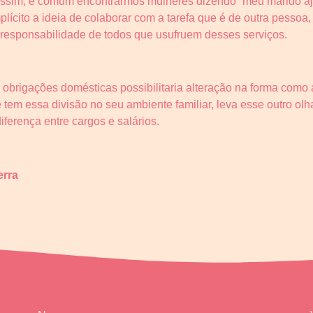
ssim, é comum encontrarmos mulheres dizendo “meu marido aju
mplícito a ideia de colaborar com a tarefa que é de outra pessoa
e responsabilidade de todos que usufruem desses serviços.
obrigações domésticas possibilitaria alteração na forma como a
em essa divisão no seu ambiente familiar, leva esse outro olha
ferença entre cargos e salários.
erra