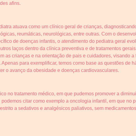
des afins.
iatra atuava como um clínico geral de crianças, diagnosticando
gicas, reumáticas, neurológicas, entre outras. Com o desenvo
ífico de doenças infantis, o atendimento do pediatra geral evol
outros laços dentro da clínica preventiva e de tratamentos gera
m as crianças e na orientação de pais e cuidadores, visando a
 Apenas para exemplificar, temos como base as questões de háb
nter o avanço da obesidade e doenças cardiovasculares.
ico no tratamento médico, em que pudemos promover a diminui
podemos citar como exemplo a oncologia infantil, em que no pa
estrito a sedativos e analgésicos paliativos, sem medicamento