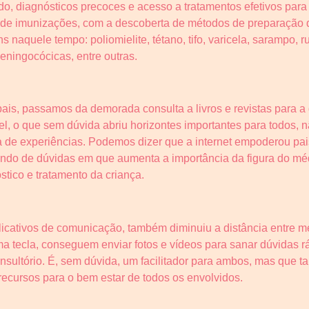
, diagnósticos precoces e acesso a tratamentos efetivos para
 de imunizações, com a descoberta de métodos de preparação d
 naquele tempo: poliomielite, tétano, tifo, varicela, sarampo, 
ningocócicas, entre outras.
ais, passamos da demorada consulta a livros e revistas para a
el, o que sem dúvida abriu horizontes importantes para todos, 
 de experiências. Podemos dizer que a internet empoderou pais
o de dúvidas em que aumenta a importância da figura do méd
stico e tratamento da criança.
licativos de comunicação, também diminuiu a distância entre mé
a tecla, conseguem enviar fotos e vídeos para sanar dúvidas r
nsultório. É, sem dúvida, um facilitador para ambos, mas que
recursos para o bem estar de todos os envolvidos.