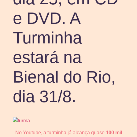
e DVD. A
Turminha
estará na
Bienal do Rio,
dia 31/8.
No Youtube, a turminha já alcança quase
100
mil