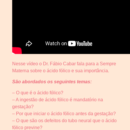
Nesse vídeo o Dr. Fábio Cabar fala para a Sempre
Materna sobre o ácido fólico e sua importância.
São abordados os seguintes temas:
– O que é o ácido fólico?
– A ingestão de ácido fólico é mandatório na
gestação?
– Por que iniciar o ácido fólico antes da gestação?
– O que são os defeitos do tubo neural que o ácido
fólico previne?