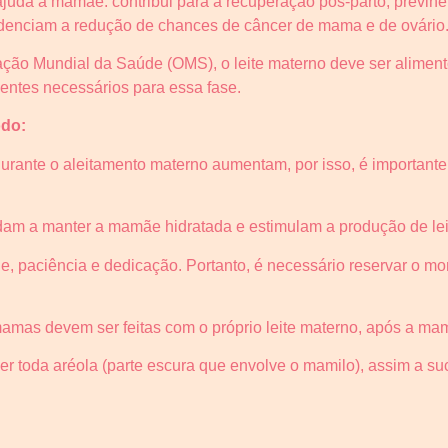
uda a mamãe: contribui para a recuperação pós-parto, previne a
denciam a redução de chances de câncer de mama e de ovário
ão Mundial da Saúde (OMS), o leite materno deve ser alimento
ientes necessários para essa fase.
odo:
durante o aleitamento materno aumentam, por isso, é important
udam a manter a mamãe hidratada e estimulam a produção de lei
e, paciência e dedicação. Portanto, é necessário reservar o 
mamas devem ser feitas com o próprio leite materno, após a ma
er toda aréola (parte escura que envolve o mamilo), assim a s