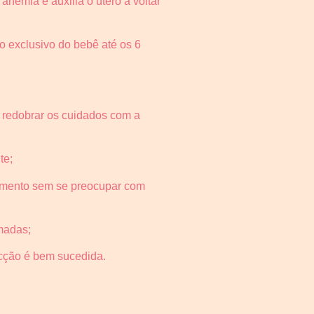
nemia e auxilia o útero a voltar
.
 exclusivo do bebê até os 6
e redobrar os cuidados com a
te;
momento sem se preocupar com
madas;
ucção é bem sucedida.