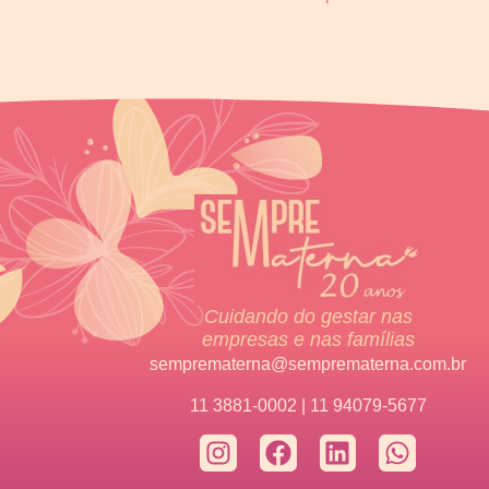
Cuidando do gestar nas
empresas e nas famílias
semprematerna@semprematerna.com.br
11 3881-0002 | 11 94079-5677