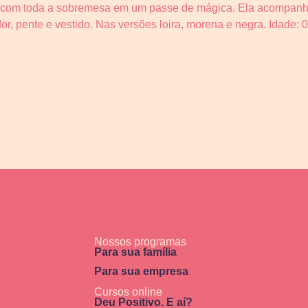
r com toda a sobremesa em um passe de mágica. Ela acompanha 
r, pente e vestido. Nas versões loira, morena e negra. Idade: 
Nossos programas
Para sua família
Para sua empresa
Cursos online
Deu Positivo. E aí?