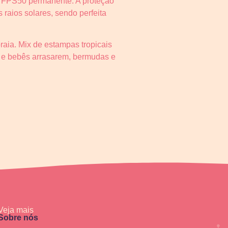
m FPS50 permanente. A proteção
 raios solares, sendo perfeita
ia. Mix de estampas tropicais
s e bebês arrasarem, bermudas e
Veja mais
Sobre nós