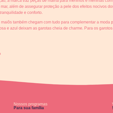
ção, a marca traz peças de malha para meninos e meninas co
o mar, além de assegurar proteção a pele dos efeitos nocivos dos
tranquilidade e conforto.
e maiôs também chegam com tudo para complementar a moda pra
rosa e azul deixam as garotas cheia de charme. Para os garoto
o
Nossos programas
Para sua família