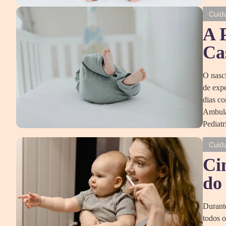
Cuid
A 
Ca
O nasci
de exp
dias c
Ambulat
Pediatr
Cuid
Ci
do
Durant
todos o