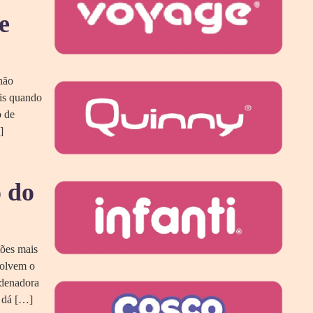
e
não
ais quando
o de
]
o do
tões mais
volvem o
rdenadora
, dá […]