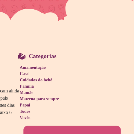
Categorias
Amamentação
Casal
Cuidados do bebê
Família
icam ainda
Mamãe
pais
Materna para sempre
stes dias
Papai
Todos
baixo 6
Vovós