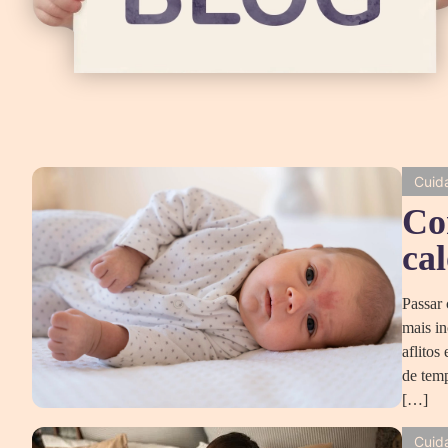
Cuid
Co
ca
Passar 
mais i
aflitos
de temp
[…]
Cuid