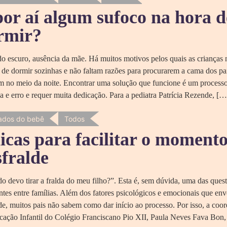
por aí algum sufoco na hora d
rmir?
o escuro, ausência da mãe. Há muitos motivos pelos quais as crianças 
 de dormir sozinhas e não faltam razões para procurarem a cama dos p
m no meio da noite. Encontrar uma solução que funcione é um process
va e erro e requer muita dedicação. Para a pediatra Patrícia Rezende, […
ados do bebê
Todos
dicas para facilitar o moment
sfralde
 devo tirar a fralda do meu filho?”. Esta é, sem dúvida, uma das ques
ntes entre famílias. Além dos fatores psicológicos e emocionais que en
de, muitos pais não sabem como dar início ao processo. Por isso, a coo
cação Infantil do Colégio Franciscano Pio XII, Paula Neves Fava Bon