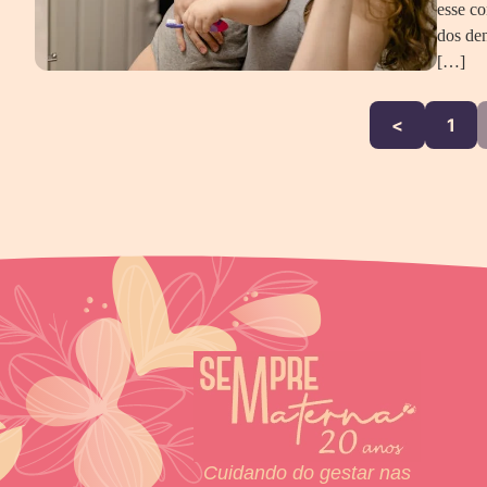
esse c
dos den
[…]
<
1
Cuidando do gestar nas