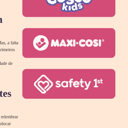
m
s, a falta
rimeiros
dade de
tes
 relembrar
colocar