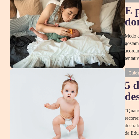
E 
do
Medo d
gostam
acorda
tentati
Cuid
5 
de
“Quando
recorre
desfral
da Edu