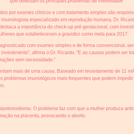
que detectam os principais problemas de infertilidade
dos por exames clínicos e com tratamento simples são respon
o imunologista especializado em reprodução humana, Dr. Ricardo
estaca a importância do check-up pré-gestacional, com investig
mulheres que estabeleceram a gravidez como meta para 2017.
agnosticado com exames simples e de forma convencional, sem 
investimento”, afirma o Dr. Ricardo. “E as causas podem ser t
ustrações sem necessidade.”
entam mais de uma causa. Baseado em levantamento de 11 mil 
 os problemas imunológicos mais frequentes que podem impedir
es.
ipotireoidismo. O problema faz com que a mulher produza anti
mação na placenta, provocando o aborto.