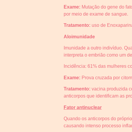
Exame:
Mutação do gene do fator 
por meio de exame de sangue.
Tratamento:
uso de Enoxaparina
Aloimunidade
Imunidade a outro indivíduo. Qu
interpreta o embrião como um defe
Incidência: 61% das mulheres c
Exame:
Prova cruzada por citome
Tratamento:
vacina produzida co
anticorpos que identificam as pr
Fator antinuclear
Quando os anticorpos do própri
causando intenso processo inflam