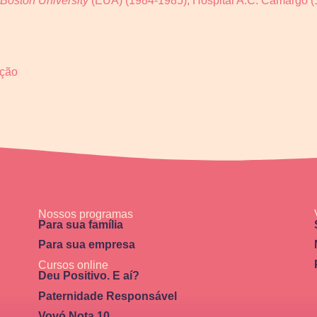
Boston University
(EUA) (1984-1985), Hospital A.C. Camargo (1
ação
Nossos programas
Para sua família
Para sua empresa
Cursos online
Deu Positivo. E aí?
Paternidade Responsável
Vovó Nota 10