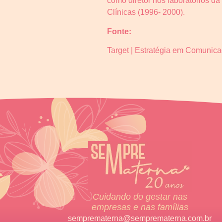
como diretor nos laboratórios da
Clínicas (1996- 2000).
Fonte:
Target | Estratégia em Comunic
Cuidando do gestar nas
empresas e nas famílias
semprematerna@semprematerna.com.br