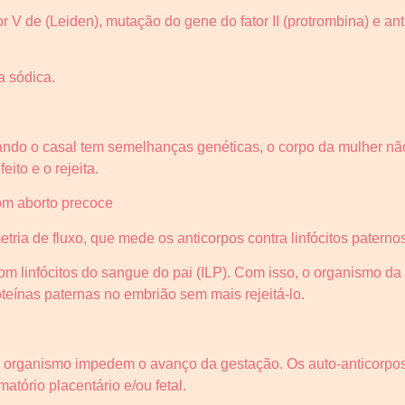
V de (Leiden), mutação do gene do fator II (protrombina) e antic
 sódica.
ando o casal tem semelhanças genéticas, o corpo da mulher nã
ito e o rejeita.
om aborto precoce
tria de fluxo, que mede os anticorpos contra linfócitos patern
m linfócitos do sangue do pai (ILP). Com isso, o organismo da
oteínas paternas no embrião sem mais rejeitá-lo.
o organismo impedem o avanço da gestação. Os auto-anticorpo
atório placentário e/ou fetal.