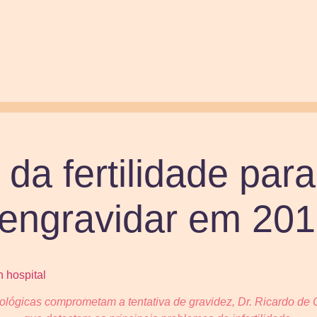
da fertilidade par
 engravidar em 20
ológicas comprometam a tentativa de gravidez, Dr. Ricardo de 