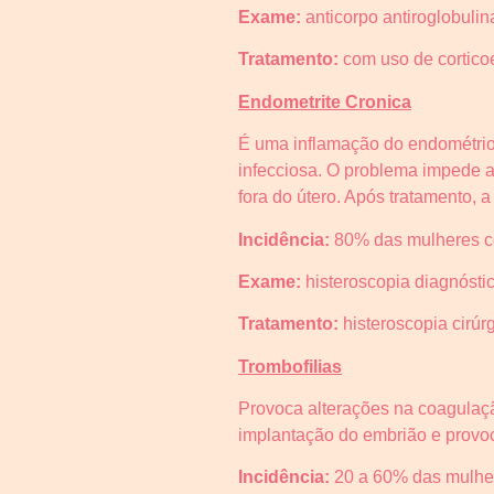
Exame:
anticorpo antiroglobuli
Tratamento:
com uso de cortico
Endometrite Cronica
É uma inflamação do endométrio,
infecciosa. O problema impede 
fora do útero. Após tratamento, a p
Incidência:
80% das mulheres co
Exame:
histeroscopia diagnósti
Tratamento:
histeroscopia cirúrgi
Trombofilias
Provoca alterações na coagulaç
implantação do embrião e provo
Incidência:
20 a 60% das mulhe