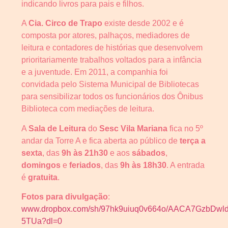
indicando livros para pais e filhos.
A
Cia. Circo de Trapo
existe desde 2002 e é
composta por atores, palhaços, mediadores de
leitura e contadores de histórias que desenvolvem
prioritariamente trabalhos voltados para a infância
e a juventude. Em 2011, a companhia foi
convidada pelo Sistema Municipal de Bibliotecas
para sensibilizar todos os funcionários dos Ônibus
Biblioteca com mediações de leitura.
A
Sala de Leitura
do
Sesc Vila Mariana
fica no 5º
andar da Torre A e fica aberta ao público de
terça a
sexta
, das
9h às 21h30
e aos
sábados
,
domingos
e
feriados
, das
9h às 18h30
. A entrada
é
gratuita
.
Fotos para divulgação
:
www.dropbox.com/sh/97hk9uiuq0v664o/AACA7GzbDwl
5TUa?dl=0