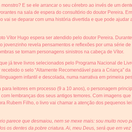
um monstro? E se ele arrancar o seu cérebro ao invés de um den
rantes na sala de espera do consultório do doutor Pereira. E
co vai se deparar com uma história divertida e que pode ajudar
roto Vítor Hugo espera ser atendido pelo doutor Pereira. Dura
o jovenzinho revela pensamentos e reflexões por uma série de
sombras se tornam personagens sinistros na cabeça de Vítor.
 que já teve livros selecionados pelo Programa Nacional de Liv
er recebido o selo “Altamente Recomendável para a Criança” d
a linguagem infantil e descolada, numa narrativa em primeira pe
 para leitores em processo (9 a 10 anos), o personagem principa
l com lembranças dos seus antigos temores. Com imagens que 
bra Rubem Filho, o livro vai chamar a atenção dos pequenos le
tório parece que desmaiou, nem se mexe mais: sou muito novo p
odos os dentes da pobre criatura. Ai, meu Deus, será que em vez 