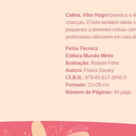
Calma, Vítor Hugo!
provoca a d
crianças. O livro também alerta 
pequenos a temerem coisas comun
professores utilizarem em sala d
Ficha Técnica
Editora Mundo Mirim
Ilustração:
Rubem Filho
Autora:
Flávia Savary
I.S.B.N.:
978-85-617-3050-5
Formato:
21×28 cm
Número de Páginas:
40 págs