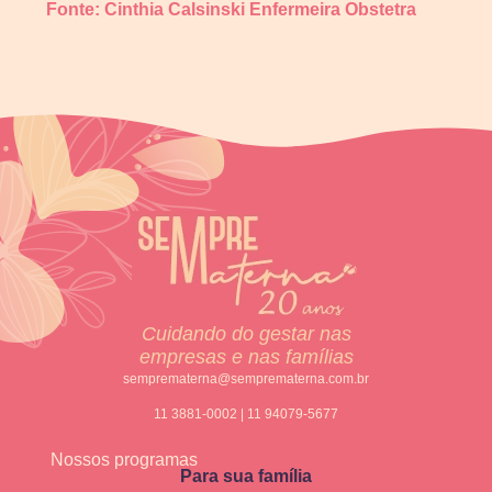
Fonte: Cinthia Calsinski Enfermeira Obstetra
Cuidando do gestar nas
empresas e nas famílias
semprematerna@semprematerna.com.br
11 3881-0002 | 11 94079-5677
Nossos programas
Para sua família