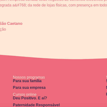
grada a&#768; da rede de lojas físicas, com presença em todo o
 São Caetano
ação
Nossos programas
Para sua família
Para sua empresa
Cursos online
Deu Positivo. E aí?
Paternidade Responsável