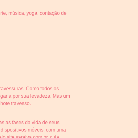
rte, música, yoga, contação de
travessuras. Como todos os
pagaria por sua levadeza. Mas um
hote travesso.
as as fases da vida de seus
 e dispositivos móveis, com uma
o site saraiva.com.br, cuja