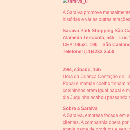
A Saraiva promove mensalmente l
histórias e várias outras atraçõe
Saraiva Park Shopping São C
Alameda Terracota, 545 – Luc 
CEP: 09531-190 – São Caetano
Telefone: (11)4233-3550
29/4, sábado, 16h
Hora da Criança Contação de His
Papai e mamãe coelho tinham mui
coelhinhos eram igual papai e m
dia Juquinha acabou passando do
Sobre a Saraiva
A Saraiva, empresa focada em ed
clientes. A companhia opera por 
ampla gama de produtos e serviç