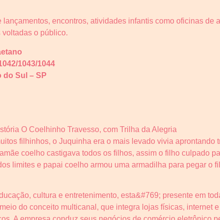
ançamentos, encontros, atividades infantis como oficinas de a
s voltadas o público.
aetano
1042/1043/1044
 do Sul – SP
tória O Coelhinho Travesso, com Trilha da Alegria
tos filhinhos, o Juquinha era o mais levado vivia aprontando 
amãe coelho castigava todos os filhos, assim o filho culpado 
s limites e papai coelho armou uma armadilha para pegar o fil
ucação, cultura e entretenimento, esta&#769; presente em tod
meio do conceito multicanal, que integra lojas físicas, internet
os. A empresa conduz seus negócios de comércio eletrônico pel