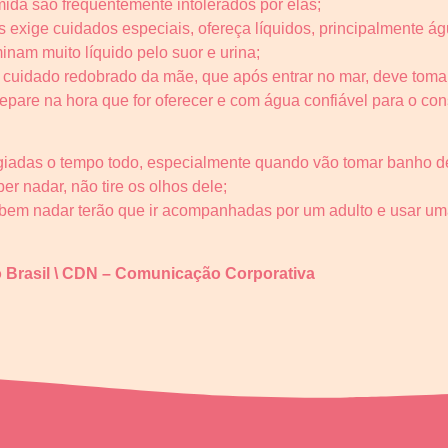
mida são frequentemente intolerados por elas;
exige cuidados especiais, ofereça líquidos, principalmente ág
inam muito líquido pelo suor e urina;
cuidado redobrado da mãe, que após entrar no mar, deve toma
pare na hora que for oferecer e com água confiável para o co
igiadas o tempo todo, especialmente quando vão tomar banho de
r nadar, não tire os olhos dele;
em nadar terão que ir acompanhadas por um adulto e usar umas 
 Brasil \ CDN – Comunicação Corporativa