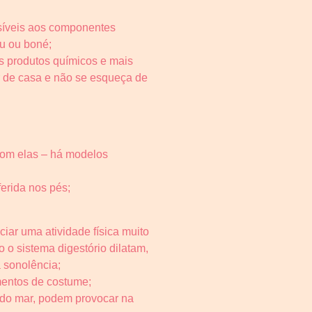
nsíveis aos componentes
éu ou boné;
s produtos químicos e mais
air de casa e não se esqueça de
 com elas – há modelos
erida nos pés;
iar uma atividade física muito
 o sistema digestório dilatam,
 sonolência;
imentos de costume;
s do mar, podem provocar na