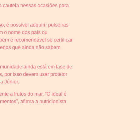
r a cautela nessas ocasiões para
, é possível adquirir pulseiras
om o nome dos pais ou
bém é recomendável se certificar
quenos que ainda não sabem
imunidade ainda está em fase de
, por isso devem usar protetor
a Júnior.
te a frutos do mar. “O ideal é
entos”, afirma a nutricionista