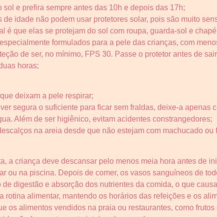
o sol e prefira sempre antes das 10h e depois das 17h;
s de idade não podem usar protetores solar, pois são muito se
al é que elas se protejam do sol com roupa, guarda-sol e chap
s especialmente formulados para a pele das crianças, com meno
 proteção de ser, no mínimo, FPS 30. Passe o protetor antes de s
 duas horas;
 que deixam a pele respirar;
iver segura o suficiente para ficar sem fraldas, deixe-a apenas
água. Além de ser higiênico, evitam acidentes constrangedores;
escalços na areia desde que não estejam com machucado ou f
, a criança deve descansar pelo menos meia hora antes de inic
ar ou na piscina. Depois de comer, os vasos sanguíneos de todo
 de digestão e absorção dos nutrientes da comida, o que causa
a rotina alimentar, mantendo os horários das refeições e os al
ue os alimentos vendidos na praia ou restaurantes, como fruto