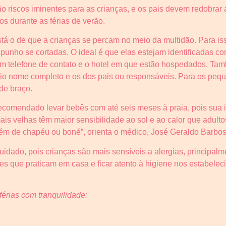
 são riscos iminentes para as crianças, e os pais devem redobra
os durante as férias de verão.
á o de que a crianças se percam no meio da multidão. Para isso
 punho se cortadas. O ideal é que elas estejam identificadas c
m telefone de contato e o hotel em que estão hospedados. Tam
prio nome completo e os dos pais ou responsáveis. Para os pe
de braço.
ecomendado levar bebês com até seis meses à praia, pois sua 
s velhas têm maior sensibilidade ao sol e ao calor que adultos
além de chapéu ou boné”, orienta o médico, José Geraldo Barbos
ado, pois crianças são mais sensíveis a alergias, principalmen
es que praticam em casa e ficar atento à higiene nos estabelecim
férias com tranquilidade: