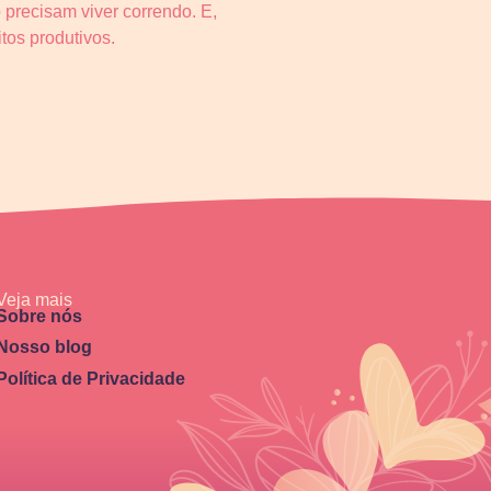
 precisam viver correndo. E,
tos produtivos.
Veja mais
Sobre nós
Nosso blog
Política de Privacidade