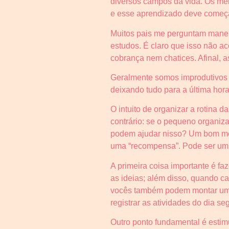
diversos campos da vida. Os me
e esse aprendizado deve começa
Muitos pais me perguntam maneir
estudos. É claro que isso não ac
cobrança nem chatices. Afinal, a
Geralmente somos improdutivos p
deixando tudo para a última hor
O intuito de organizar a rotina d
contrário: se o pequeno organiza
podem ajudar nisso? Um bom mét
uma “recompensa”. Pode ser um
A primeira coisa importante é f
as ideias; além disso, quando c
vocês também podem montar um q
registrar as atividades do dia se
Outro ponto fundamental é estimu