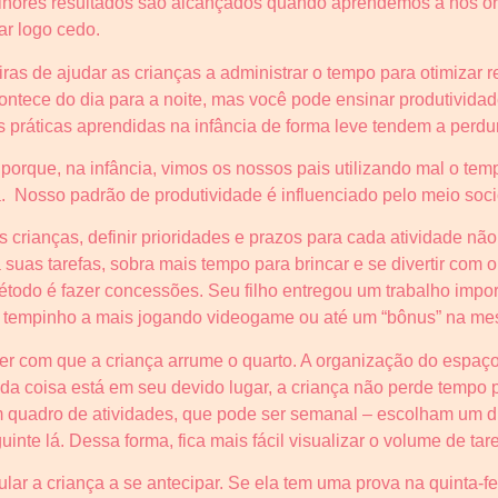
lhores resultados são alcançados quando aprendemos a nos org
r logo cedo.
as de ajudar as crianças a administrar o tempo para otimizar 
ontece do dia para a noite, mas você pode ensinar produtividade
s práticas aprendidas na infância de forma leve tendem a perdur
orque, na infância, vimos os nossos pais utilizando mal o temp
a. Nosso padrão de produtividade é influenciado pelo meio soc
as crianças, definir prioridades e prazos para cada atividade nã
 suas tarefas, sobra mais tempo para brincar e se divertir com 
odo é fazer concessões. Seu filho entregou um trabalho impor
 tempinho a mais jogando videogame ou até um “bônus” na me
azer com que a criança arrume o quarto. A organização do espaç
ada coisa está em seu devido lugar, a criança não perde tempo
uadro de atividades, que pode ser semanal – escolham um di
guinte lá. Dessa forma, fica mais fácil visualizar o volume de tar
lar a criança a se antecipar. Se ela tem uma prova na quinta-f