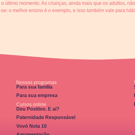
 o último momento. As crianças, ainda mais que os adultos, não
-se: o melhor ensino é o exemplo, e isso também vale para hábi
Nossos programas
Para sua família
Para sua empresa
Cursos online
Deu Positivo. E aí?
Paternidade Responsável
Vovó Nota 10
Amamentação