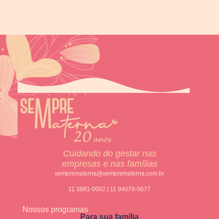
Cuidando do gestar nas
empresas e nas famílias
semprematerna@semprematerna.com.br
11 3881-0002 | 11 94079-5677
Nossos programas
Para sua família