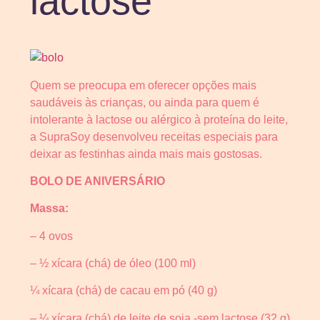
lactose
Quem se preocupa em oferecer opções mais
saudáveis às crianças, ou ainda para quem é
intolerante à lactose ou alérgico à proteína do leite,
a SupraSoy desenvolveu receitas especiais para
deixar as festinhas ainda mais mais gostosas.
BOLO DE ANIVERSÁRIO
Massa:
– 4 ovos
– ½ xícara (chá) de óleo (100 ml)
¼ xícara (chá) de cacau em pó (40 g)
– ¼ xícara (chá) de leite de soja -sem lactose (32 g)