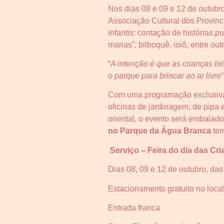
Nos dias 08 e 09 e 12 de outubr
Associação Cultural dos Provinci
infantis: contação de histórias,p
marias”, bilboquê, ioiô, entre out
“
A intenção é que as crianças b
o
parque
para brincar ao ar livre
Com uma programação exclusiva p
oficinas de jardinagem, de pipa 
oriental, o evento será embalad
no
Parque
da
Água
Branca
tem
Serviço – Feira do dia das Cr
Dias 08, 09 e 12 de outubro, das
Estacionamento gratuito no local
Entrada franca