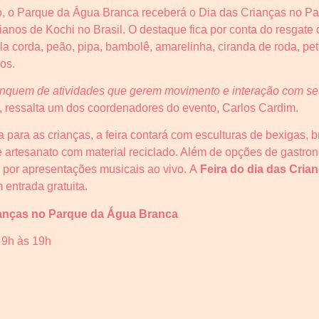
o, o Parque da Água Branca receberá o Dia das Crianças no P
anos de Kochi no Brasil. O destaque fica por conta do resgate 
ula corda, peão, pipa, bambolê, amarelinha, ciranda de roda, pet
ros.
rinquem de atividades que gerem movimento e interação com s
“, ressalta um dos coordenadores do evento, Carlos Cardim.
ara as crianças, a feira contará com esculturas de bexigas, 
e artesanato com material reciclado. Além de opções de gastrono
o por apresentações musicais ao vivo. A
Feira do dia das Cria
 entrada gratuita.
ianças no
Parque
da
Água
Branca
 9h às 19h