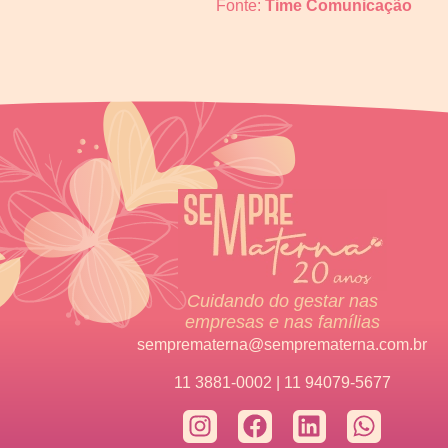
Fonte:
Time Comunicação
Cuidando do gestar nas
empresas e nas famílias
semprematerna@semprematerna.com.br
11 3881-0002 | 11 94079-5677