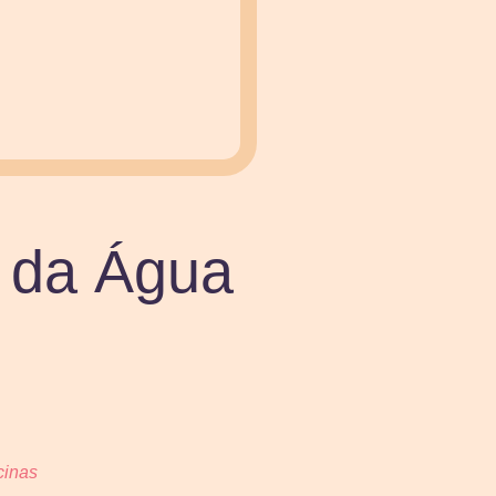
e da Água
cinas