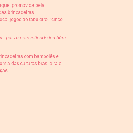
arque, promovida pela
das brincadeiras
eca, jogos de tabuleiro, “cinco
eus pais e aproveitando também
brincadeiras com bambolês e
mia das culturas brasileira e
nças