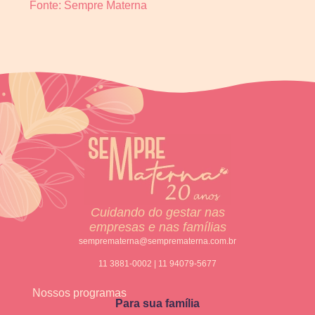
Fonte: Sempre Materna
Cuidando do gestar nas
empresas e nas famílias
semprematerna@semprematerna.com.br
11 3881-0002 | 11 94079-5677
Nossos programas
Para sua família