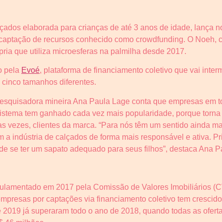
lçados elaborada para crianças de até 3 anos de idade, lança n
 captação de recursos conhecido como crowdfunding. O Noeh,
pria que utiliza microesferas na palmilha desde 2017.
o pela
Evoé
, plataforma de financiamento coletivo que vai inte
cinco tamanhos diferentes.
pesquisadora mineira Ana Paula Lage conta que empresas em 
 sistema tem ganhado cada vez mais popularidade, porque torn
as vezes, clientes da marca. “Para nós têm um sentido ainda m
a indústria de calçados de forma mais responsável e ativa. Pr
de se ter um sapato adequado para seus filhos”, destaca Ana P
egulamentado em 2017 pela Comissão de Valores Imobiliários (
mpresas por captações via financiamento coletivo tem crescid
 2019 já superaram todo o ano de 2018, quando todas as ofert