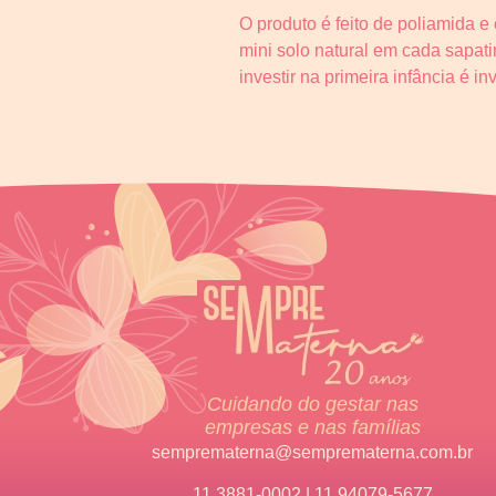
O produto é feito de poliamida 
mini solo natural em cada sapa
investir na primeira infância é 
Cuidando do gestar nas
empresas e nas famílias
semprematerna@semprematerna.com.br
11 3881-0002 | 11 94079-5677