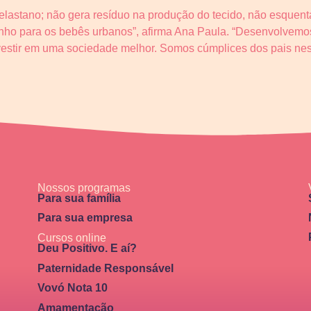
e elastano; não gera resíduo na produção do tecido, não esquen
tinho para os bebês urbanos”, afirma Ana Paula. “Desenvolvem
investir em uma sociedade melhor. Somos cúmplices dos pais nes
Nossos programas
Para sua família
Para sua empresa
Cursos online
Deu Positivo. E aí?
Paternidade Responsável
Vovó Nota 10
Amamentação