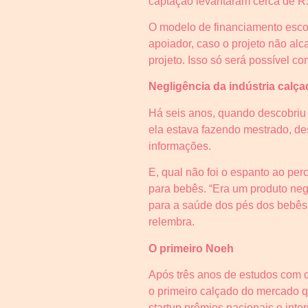
captação levantaram cerca de R
O modelo de financiamento escol
apoiador, caso o projeto não al
projeto. Isso só será possível c
Negligência da indústria calça
Há seis anos, quando descobriu q
ela estava fazendo mestrado, de
informações.
E, qual não foi o espanto ao per
para bebês. “Era um produto negl
para a saúde dos pés dos bebê
relembra.
O primeiro Noeh
Após três anos de estudos com or
o primeiro calçado do mercado 
startup prêmios nacionais e inte