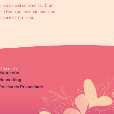
ta e é usável sem meias. “É um
os o Noeh por entendermos que
sa missão”, declara.
Veja mais
Sobre nós
Nosso blog
Política de Privacidade