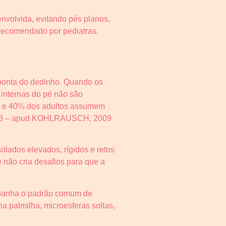
nvolvida, evitando pés planos,
é recomendado por pediatras,
 ponta do dedinho. Quando os
 internas do pé não são
s e 40% dos adultos assumem
1998 – apud KOHLRAUSCH, 2009
lados elevados, rígidos e retos
 não cria desafios para que a
mpanha o padrão comum de
na palmilha, microesferas soltas,