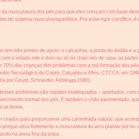
 da musculatura dos pés para que eles cresçam com base dese
des do sistema musculoesquelético. Por esse rigor científico, 
 tem três pontos de apoio: o calcanhar, a ponta do dedão e a
m o solado reto e duro ou só no chão reto de casa, as partes
de 70% das crianças têm problemas com a má formação dos pé
entro Tecnológico do Couro, Calçados e Afins, CTCCA, em 
da por Gould, Schneider, Ashikaga,1980).
desses problemas são sapatos inadequados – apertados, com so
talecimento normal dos pés. E também o chão pavimentado, que
s se forme.
m criados para proporcionar uma caminhada natural, que aco
 porque ativa fortemente a musculatura do arco plantar por ter, 
ndo na areia fina da praia.