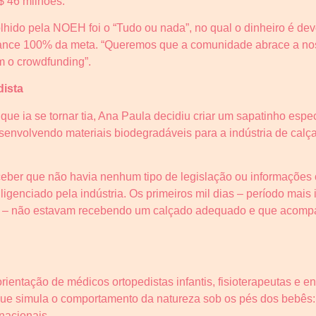
$ 46 milhões.
hido pela NOEH foi o “Tudo ou nada”, no qual o dinheiro é dev
cance 100% da meta. “Queremos que a comunidade abrace a noss
om o crowdfunding”.
dista
ue ia se tornar tia, Ana Paula decidiu criar um sapatinho espe
senvolvendo materiais biodegradáveis para a indústria de calç
ceber que não havia nenhum tipo de legislação ou informações c
igenciado pela indústria. Os primeiros mil dias – período mais
s – não estavam recebendo um calçado adequado e que acomp
ientação de médicos ortopedistas infantis, fisioterapeutas e e
que simula o comportamento da natureza sob os pés dos bebês
rnacionais.