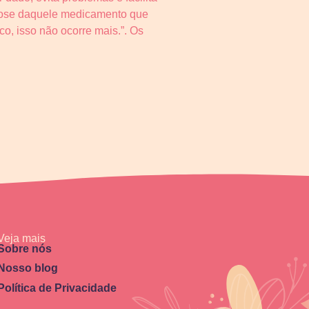
 dose daquele medicamento que
o, isso não ocorre mais.”. Os
Veja mais
Sobre nós
Nosso blog
Política de Privacidade