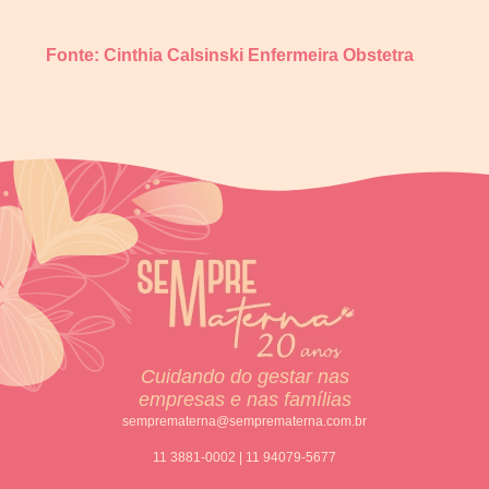
Fonte: Cinthia Calsinski Enfermeira Obstetra
Cuidando do gestar nas
empresas e nas famílias
semprematerna@semprematerna.com.br
11 3881-0002 | 11 94079-5677