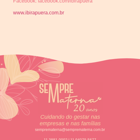
Facebook: facebook.com/ibirapuera
www.ibirapuera.com.br
Cuidando do gestar nas
empresas e nas famílias
semprematerna@semprematerna.com.br
11 3881-0002 | 11 94079-5677