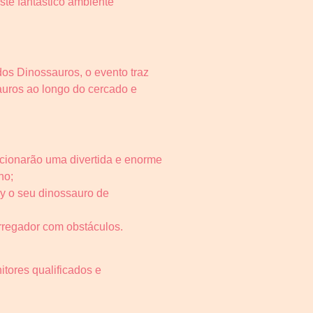
ste fantástico ambiente
dos Dinossauros, o evento traz
auros ao longo do cercado e
ccionarão uma divertida e enorme
no;
y o seu dinossauro de
rregador com obstáculos.
tores qualificados e