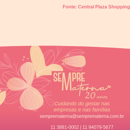
Fonte: Central Plaza Shoppi
Cuidando do gestar nas
empresas e nas famílias
semprematerna@semprematerna.com.br
11 3881-0002 | 11 94079-5677