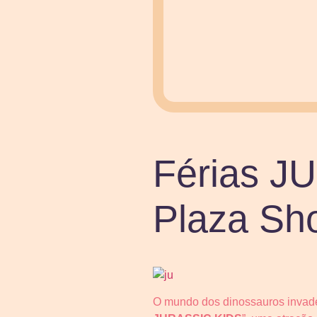
Férias J
Plaza Sh
O mundo dos dinossauros invade