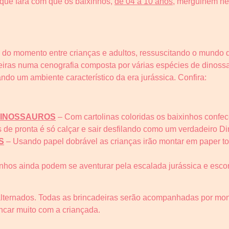
 que fará com que os baixinhos,
de 04 a 10 anos
, mergulhem ne
re do momento entre crianças e adultos, ressuscitando o mundo 
deiras numa cenografia composta por várias espécies de dinoss
ando um ambiente característico da era jurássica. Confira:
 DINOSSAUROS
– Com cartolinas coloridas os baixinhos confe
 de pronta é só calçar e sair desfilando como um verdadeiro Di
S
– Usando papel dobrável as crianças irão montar em paper to
nhos ainda podem se aventurar pela escalada jurássica e esco
lternados. Todas as brincadeiras serão acompanhadas por moni
incar muito com a criançada.