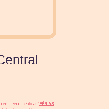
entral
 o empreendimento as “
FÉRIAS