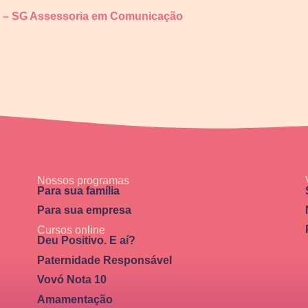
ng – SG Assessoria em Comunicação
Nossos programas
Para sua família
Para sua empresa
Cursos online
Deu Positivo. E aí?
Paternidade Responsável
Vovó Nota 10
Amamentação