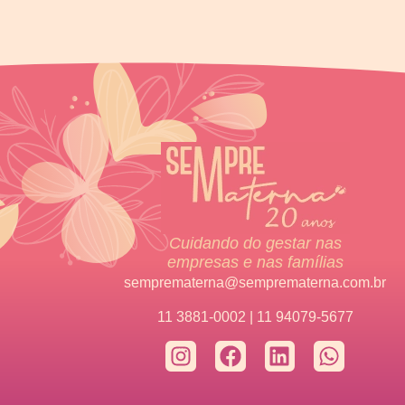
Cuidando do gestar nas
empresas e nas famílias
semprematerna@semprematerna.com.br
11 3881-0002 | 11 94079-5677