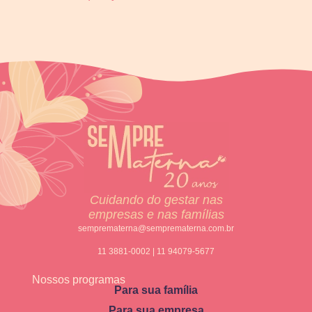
Cuidando do gestar nas
empresas e nas famílias
semprematerna@semprematerna.com.br
11 3881-0002 | 11 94079-5677
Nossos programas
Para sua família
Para sua empresa