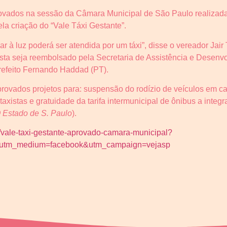
provados na sessão da Câmara Municipal de São Paulo realizada
a criação do “Vale Táxi Gestante”.
ar à luz poderá ser atendida por um táxi”, disse o vereador Jair 
ista seja reembolsado pela Secretaria de Assistência e Desenvo
refeito Fernando Haddad (PT).
provados projetos para: suspensão do rodízio de veículos em ca
xistas e gratuidade da tarifa intermunicipal de ônibus a integran
 Estado de S. Paulo
).
ia/vale-taxi-gestante-aprovado-camara-municipal?
p&utm_medium=facebook&utm_campaign=vejasp