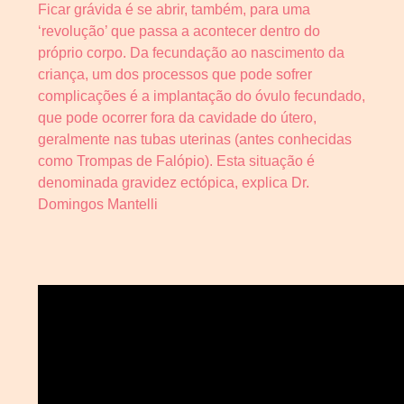
Ficar grávida é se abrir, também, para uma
‘revolução’ que passa a acontecer dentro do
próprio corpo. Da fecundação ao nascimento da
criança, um dos processos que pode sofrer
complicações é a implantação do óvulo fecundado,
que pode ocorrer fora da cavidade do útero,
geralmente nas tubas uterinas (antes conhecidas
como Trompas de Falópio). Esta situação é
denominada gravidez ectópica, explica Dr.
Domingos Mantelli