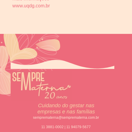
www.uqdg.com.br
Cuidando do gestar nas
empresas e nas famílias
semprematerna@semprematerna.com.br
11 3881-0002 | 11 94079-5677