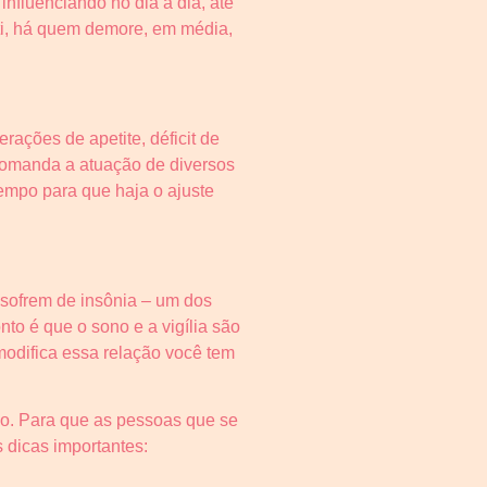
fluenciando no dia a dia, até
nti, há quem demore, em média,
rações de apetite, déficit de
 comanda a atuação de diversos
tempo para que haja o ajuste
 sofrem de insônia – um dos
to é que o sono e a vigília são
modifica essa relação você tem
ão. Para que as pessoas que se
 dicas importantes: