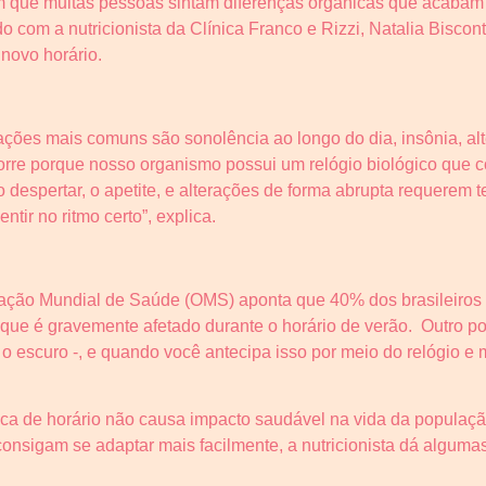
que muitas pessoas sintam diferenças orgânicas que acabam in
o com a nutricionista da Clínica Franco e Rizzi, Natalia Bisco
novo horário.
ações mais comuns são sonolência ao longo do dia, insônia, alte
ocorre porque nosso organismo possui um relógio biológico que
despertar, o apetite, e alterações de forma abrupta requerem 
ntir no ritmo certo”, explica.
ização Mundial de Saúde (OMS) aponta que 40% dos brasileiros
que é gravemente afetado durante o horário de verão. Outro pon
o escuro -, e quando você antecipa isso por meio do relógio e 
oca de horário não causa impacto saudável na vida da populaç
nsigam se adaptar mais facilmente, a nutricionista dá algumas