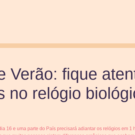
e Verão: fique aten
no relógio biológi
ia 16 e uma parte do País precisará adiantar os relógios em 1