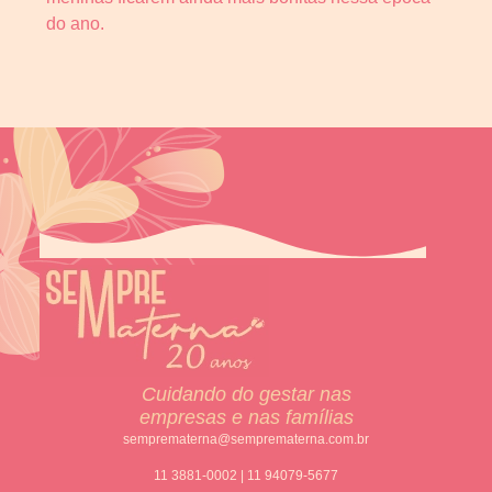
do ano.
Cuidando do gestar nas
empresas e nas famílias
semprematerna@semprematerna.com.br
11 3881-0002 | 11 94079-5677