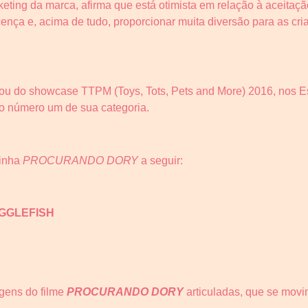
keting da marca, afirma que está otimista em relação à aceitaç
cença e, acima de tudo, proporcionar muita diversão para as cr
pou do showcase TTPM (Toys, Tots, Pets and More) 2016, nos E
do número um de sua categoria.
linha
PROCURANDO DORY
a seguir:
GGLEFISH
gens do filme
PROCURANDO DORY
articuladas, que se mov