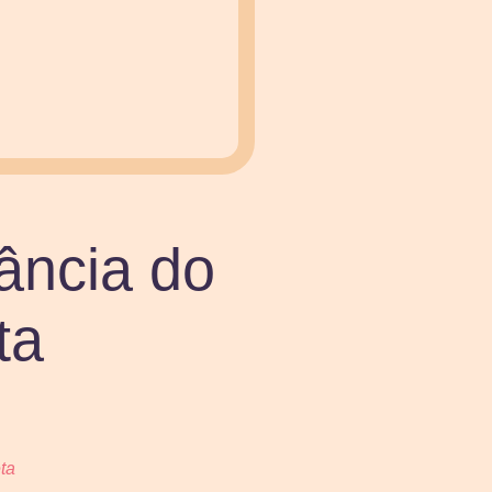
tância do
ta
eta