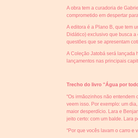
A obra tem a curadoria de Gabri
comprometido em despertar para 
A editora é a Plano B, que tem 
Didático) exclusivo que busca a
questões que se apresentam cot
A Coleção Jatobá será lançada 
lançamentos nas principais capit
Trecho do livro “Água por tod
“Os irmãozinhos não entendem co
veem isso. Por exemplo: um dia,
maior desperdício. Lara e Benja
jeito certo: com um balde. Lara p
“Por que vocês lavam o carro e v