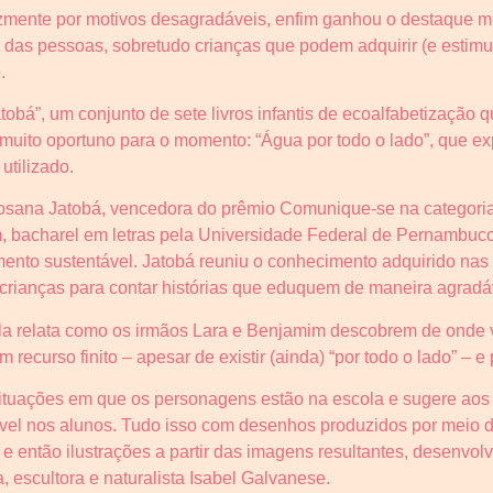
izmente por motivos desagradáveis, enfim ganhou o destaque m
das pessoas, sobretudo crianças que podem adquirir (e estimul
.
obá”, um conjunto de sete livros infantis de ecoalfabetização q
m muito oportuno para o momento: “Água por todo o lado”, que ex
utilizado.
 Rosana Jatobá, vencedora do prêmio Comunique-se na categoria
, bacharel em letras pela Universidade Federal de Pernambuco
ento sustentável. Jatobá reuniu o conhecimento adquirido nas
crianças para contar histórias que eduquem de maneira agradá
 ela relata como os irmãos Lara e Benjamim descobrem de onde 
 recurso finito – apesar de existir (ainda) “por todo o lado” – e 
tuações em que os personagens estão na escola e sugere aos 
ável nos alunos. Tudo isso com desenhos produzidos por meio 
e então ilustrações a partir das imagens resultantes, desenvol
ca, escultora e naturalista Isabel Galvanese.