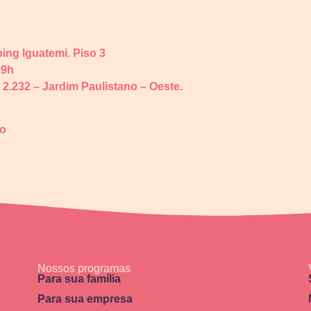
ping Iguatemi. Piso 3
19h
, 2.232 – Jardim Paulistano – Oeste.
ão
Nossos programas
Para sua família
Para sua empresa