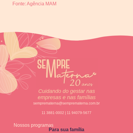
Fonte: Agência MAM
Cuidando do gestar nas
empresas e nas famílias
semprematerna@semprematerna.com.br
11 3881-0002 | 11 94079-5677
Nossos programas
Para sua família