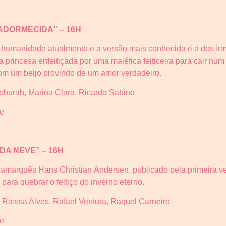
A ADORMECIDA” – 16H
humanidade atualmente e a versão mais conhecida é a dos Ir
 princesa enfeitiçada por uma maléfica feiticeira para cair nu
om um beijo provindo de um amor verdadeiro.
burah, Marina Clara, Ricardo Sabino
e
 DA NEVE” – 16H
namarquês Hans Christian Andersen, publicado pela primeira ve
 para quebrar o feitiço do inverno eterno.
aíssa Alves, Rafael Ventura, Raquel Carneiro
e