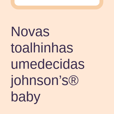
Novas
toalhinhas
umedecidas
johnson’s®
baby