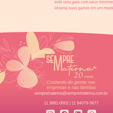
está uma gata com seus movimento
levanta suas garras em um miado 
Cuidando do gestar nas
empresas e nas famílias
semprematerna@semprematerna.com.br
11 3881-0002 | 11 94079-5677