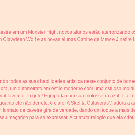
tre em um Monster High, novos alunos estão aterrorizando os
 Clawdeen Wolf e as novas alunas Catrine de Mew e Jinafire L
do todos as suas habilidades artística neste conjunto de bone
obra, um autorretrato em estilo moderno com uma estilosa mol
ial favorito – o gelo! Equipada com sua motosserra azul, ela cr
quanto ele não derrete, é claro! A Skelita Calaveras® adora a au
 formato de caveira gira de verdade, dando um toque a mais d
u maçarico para se expressar. A criatura-relógio que ela criou