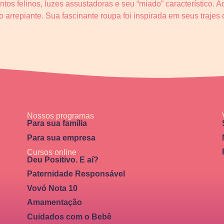
s felinos, luzes assustadoras e seu “miado” característico. Ao
arrepiante. Sua fascinante roupa foi inspirada em seus trajes o
Nossos programas
Para sua família
Para sua empresa
Cursos online
Deu Positivo. E aí?
Paternidade Responsável
Vovó Nota 10
Amamentação
Cuidados com o Bebê