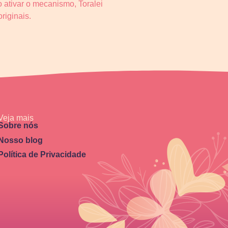
 ativar o mecanismo, Toralei
riginais.
Veja mais
Sobre nós
Nosso blog
Política de Privacidade