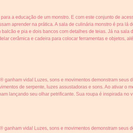
s para a educação de um monstro. E com este conjunto de aces
sam aprender na prática. A sala de culinária monstro é pra lá 
 balcão e pia e dois bancos com detalhes de teias. Já na sala 
elar cerâmica e cadeira para colocar ferramentas e objetos, a
h® ganham vida! Luzes, sons e movimentos demonstram seus d
imentos de serpente, luzes assustadoras e sons. Ao ativar o 
ham lançando seu olhar petrificante. Sua roupa é inspirada no vi
® ganham vida! Luzes, sons e movimentos demonstram seus def