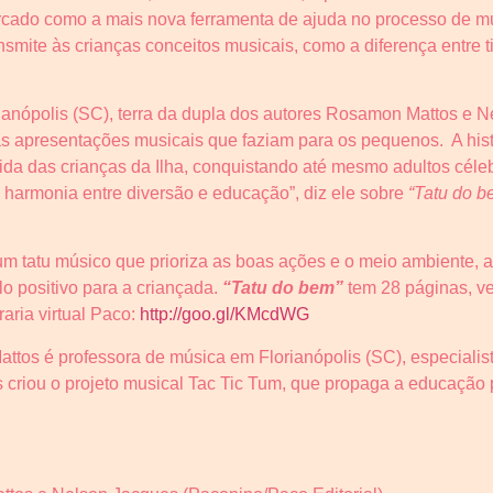
cado como a mais nova ferramenta de ajuda no processo de musi
ransmite às crianças conceitos musicais, como a diferença entre
ianópolis (SC), terra da dupla dos autores Rosamon Mattos e 
s apresentações musicais que faziam para os pequenos. A hist
ida das crianças da Ilha, conquistando até mesmo adultos céleb
 harmonia entre diversão e educação”, diz ele sobre
“Tatu do b
um tatu músico que prioriza as boas ações e o meio ambiente, a
 positivo para a criançada.
“Tatu do bem”
tem 28 páginas, ve
raria virtual Paco:
http://goo.gl/KMcdWG
tos é professora de música em Florianópolis (SC), especialist
criou o projeto musical Tac Tic Tum, que propaga a educação 