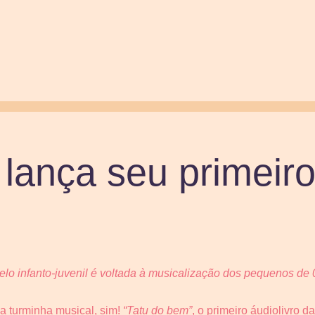
lança seu primeir
lo infanto-juvenil é voltada
à musicalização dos pequenos de 
 turminha musical, sim!
“Tatu do
b
em”
, o primeiro áudiolivro d