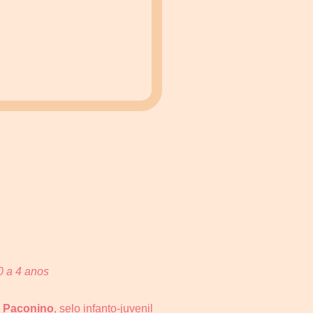
o
0 a 4 anos
a
Paconino
, selo infanto-juvenil