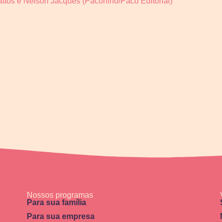
ttos e Nelson Jacques (Paconino/Paco Editorial)
Nossos programas
Para sua família
Para sua empresa