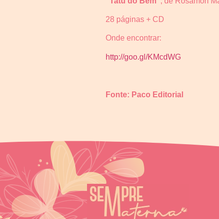
“Tatu do Bem”
, de Rosamon Ma
28 páginas + CD
Onde encontrar:
http://goo.gl/KMcdWG
Fonte: Paco Editorial