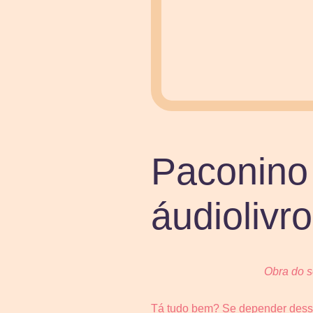
Paconino 
áudiolivro
Obra do se
Tá tudo bem? Se depender dessa