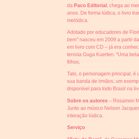
da
Paco Editorial
, chega ao mer
anos. De forma lúdica, o livro t
melódica.
Adotado por educadores de Flor
bem”
nasceu em 2009 a partir da
em livro com CD – já era conhec
tenista Guga Kuerten. “Uma bela
filhos.
Tato, o personagem principal, é 
sua banda de irmãos, um exemplo
disponível para todo Brasil na liv
Sobre os autor
es
– Rosamon Mat
Junto ao músico Nelson Jacques 
interação lúdica.
Serviço