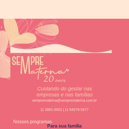
Cuidando do gestar nas
empresas e nas famílias
semprematerna@semprematerna.com.br
11 3881-0002 | 11 94079-5677
Nossos programas
Para sua família