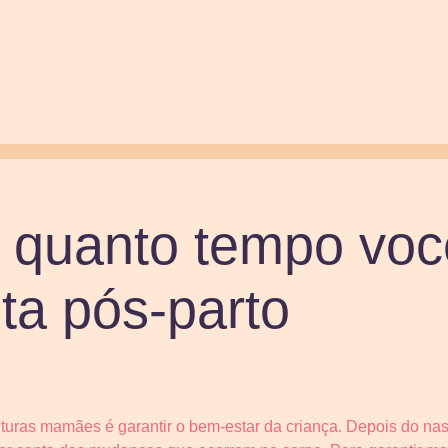
r quanto tempo vo
nta pós-parto
futuras mamães é garantir o bem-estar da criança. Depois do na