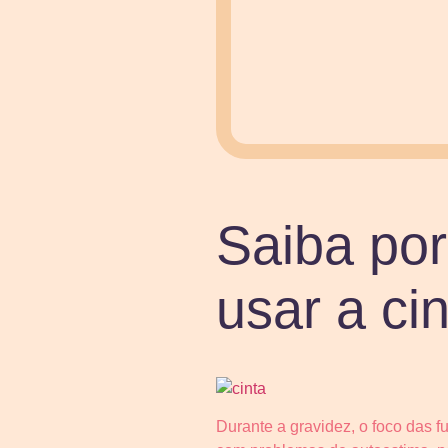
Saiba po
usar a ci
Durante a gravidez, o foco das 