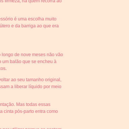
s firmeza, há quem recorra ao
cessório é uma escolha muito
útero e da barriga ao que era
o longo de nove meses não vão
mo um balão que se encheu à
cos.
oltar ao seu tamanho original,
am a liberar líquido por meio
entação. Mas todas essas
a cinta pós-parto entra como