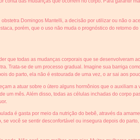
r conta das mudanças que ocorrem no corpo. Para garantir mai
obstetra Domingos Mantelli, a decisão por utilizar ou não o a
estaca, porém, que o uso não muda o prognóstico do retorno do 
ender que todas as mudanças corporais que se desenvolveram a
tra. Trata-se de um processo gradual. Imagine sua barriga co
is do parto, ela não é estourada de uma vez, o ar sai aos pou
çam a atuar sobre o útero alguns hormônios que o auxiliam a v
e um mês. Além disso, todas as células inchadas do corpo pass
uor.
ulada é gasta por meio da nutrição do bebê, através da amam
se você se sentir desconfortável ou insegura depois do parto, 