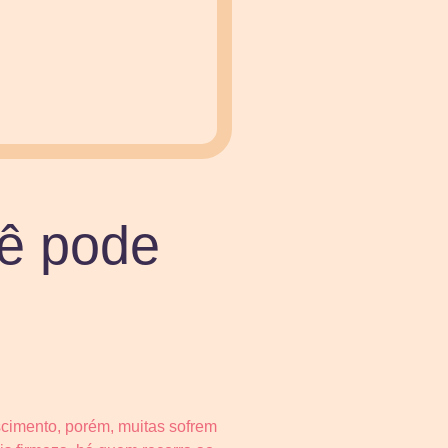
cê pode
scimento, porém, muitas sofrem