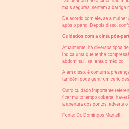
“Se usar ou não a cinta, não mu
mais seguras, sentem a barriga m
De acordo com ele, se a mulher se
após o parto. Depois disso, con
Cuidados com a cinta pós-par
Atualmente, há diversos tipos de
indica uma que tenha compressão
abdominal”, salienta o médico.
Além disso, é comum a presença 
também pode gerar um certo desco
Outro cuidado importante referent
ficar muito tempo coberta, haver
a abertura dos pontos, adverte o 
Fonte: Dr. Domingos Mantelli