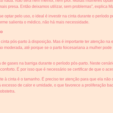
da nada. Não será nem melhor, nem pior. Muitas mulheres optam
ais presa. Então deixamos utilizar, sem problemas”, explica Man
 optar pelo uso, o ideal é investir na cinta durante o período p
forme salienta o médico, não há mais necessidade.
to
 cinta pós-parto à disposição. Mas é importante ter atenção na
 moderada, até porque se o parto foicesariana a mulher pode se
de gases na barriga durante o período pós-parto. Neste cenár
nforto. É por isso que é necessário se certificar de que o ace
e à cinta é o tamanho. É preciso ter atenção para que ela não cu
á excesso de calor e umidade, o que favorece a proliferação bact
obstetra.