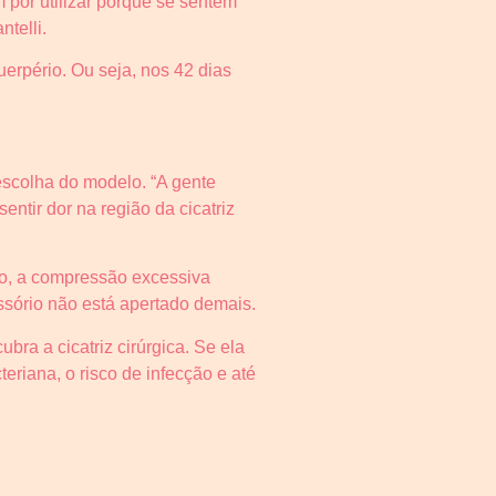
 por utilizar porque se sentem
telli.
uerpério. Ou seja, nos 42 dias
 escolha do modelo. “A gente
ntir dor na região da cicatriz
io, a compressão excessiva
ssório não está apertado demais.
bra a cicatriz cirúrgica. Se ela
eriana, o risco de infecção e até