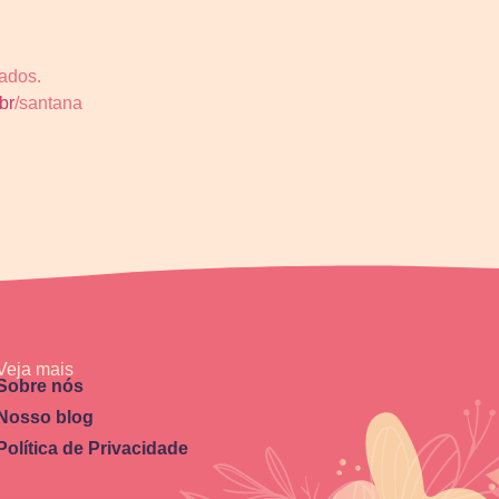
iados.
br
/santana
Veja mais
Sobre nós
Nosso blog
Política de Privacidade