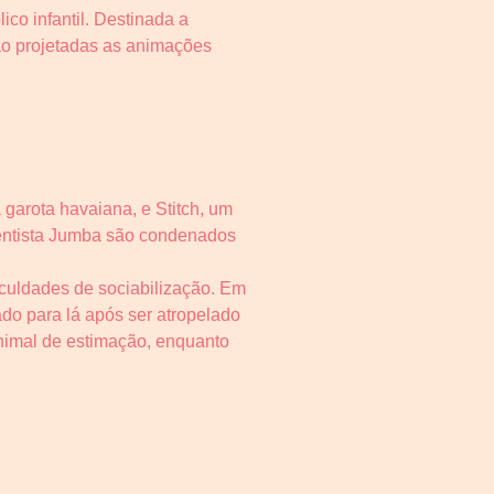
co infantil. Destinada a
ão projetadas as animações
 garota havaiana, e Stitch, um
cientista Jumba são condenados
iculdades de sociabilização. Em
ado para lá após ser atropelado
animal de estimação, enquanto