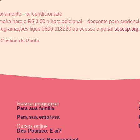
ionamento – ar condicionado
eira hora e R$ 3,00 a hora adicional – desconto para credenc
programações ligue 0800-118220 ou acesse o portal
sescsp.org.
 Cristine de Paula
Nossos programas
Para sua família
Para sua empresa
Cursos online
Deu Positivo. E aí?
Paternidade Responsável