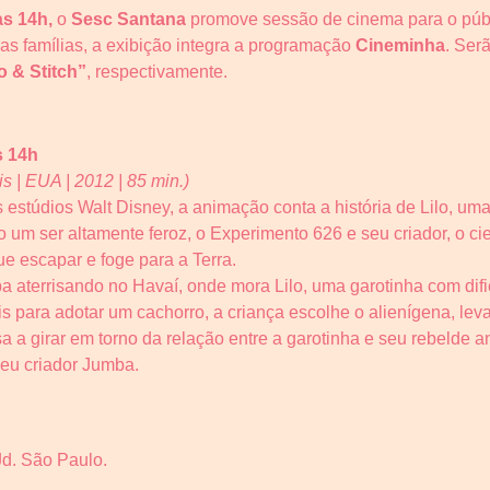
às 14h,
o
Sesc Santana
promove sessão de cinema para o públi
as famílias, a exibição integra a programação
Cineminha
. Ser
o & Stitch”
, respectivamente.
s 14h
s | EUA | 2012 | 85 min.)
estúdios Walt Disney, a animação conta a história de Lilo, uma
mo um ser altamente feroz, o Experimento 626 e seu criador, o 
e escapar e foge para a Terra.
ba aterrisando no Havaí, onde mora Lilo, uma garotinha com dif
s para adotar um cachorro, a criança escolhe o alienígena, lev
a a girar em torno da relação entre a garotinha e seu rebelde 
seu criador Jumba.
Jd. São Paulo.
.