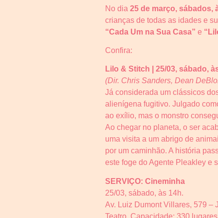
No dia
25 de março, sábados, 
crianças de todas as idades e su
“Cada Um na Sua Casa”
e
“Lil
Confira:
Lilo & Stitch | 25/03, sábado, à
(Dir. Chris Sanders, Dean DeBloi
Já considerada um clássicos dos 
alienígena fugitivo. Julgado co
ao exílio, mas o monstro consegu
Ao chegar no planeta, o ser aca
uma visita a um abrigo de animai
por um caminhão. A história pass
este foge do Agente Pleakley e 
SERVIÇO: Cineminha
25/03, sábado, às 14h.
Av. Luiz Dumont Villares, 579 – 
Teatro. Capacidade: 330 lugares