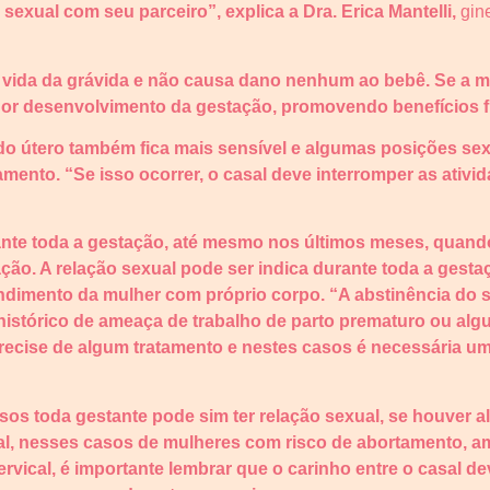
sexual com seu parceiro”, explica a Dra. Erica Mantelli,
gine
a vida da grávida e não causa dano nenhum ao bebê. Se a m
hor desenvolvimento da gestação, promovendo benefícios f
 do útero também fica mais sensível e algumas posições s
ento. “Se isso ocorrer, o casal deve interromper as ativi
ante toda a gestação, até mesmo nos últimos meses, quan
ção. A relação sexual pode ser indica durante toda a gesta
ndimento da mulher com próprio corpo. “A abstinência do 
histórico de ameaça de trabalho de parto prematuro ou al
ecise de algum tratamento e nestes casos é necessária uma
os toda gestante pode sim ter relação sexual, se houver a
l, nesses casos de mulheres com risco de abortamento, am
ervical, é importante lembrar que o carinho entre o casal d