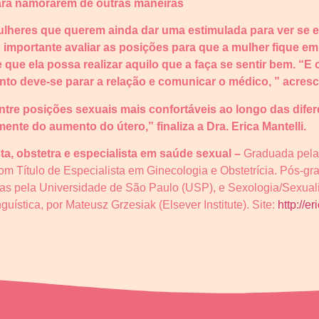
ara namorarem de outras maneiras
ulheres que querem ainda dar uma estimulada para ver se e
É importante avaliar as posições para que a mulher fique e
e que ela possa realizar aquilo que a faça se sentir bem. “E
to deve-se parar a relação e comunicar o médico, ” acresc
ntre posições sexuais mais confortáveis ao longo das difer
ente do aumento do útero,” finaliza a Dra. Erica Mantelli.
sta, obstetra e especialista em saúde sexual –
Graduada pela
m Título de Especialista em Ginecologia e Obstetrícia. Pós-g
cas pela Universidade de São Paulo (USP), e Sexologia/Sexu
stica, por Mateusz Grzesiak (Elsever Institute). Site:
http://e