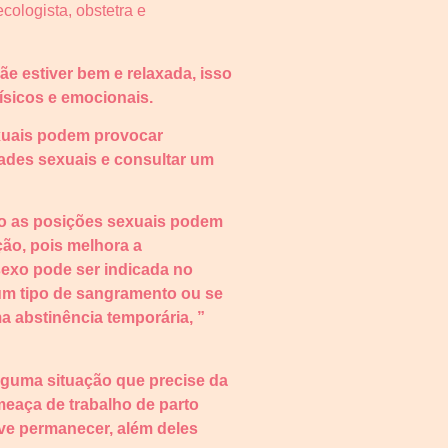
cologista, obstetra e
ãe estiver bem e relaxada, isso
ísicos e emocionais.
exuais podem provocar
dades sexuais e consultar um
do as posições sexuais podem
ção, pois melhora a
sexo pode ser indicada no
gum tipo de sangramento ou se
 abstinência temporária, ”
lguma situação que precise da
eaça de trabalho de parto
eve permanecer, além deles