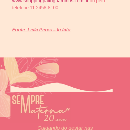
www.shoppingpatioguarulhos.com.br
ou pelo
telefone 11 2458-8100.
Fonte: Leila Peres – In fato
Cuidando do gestar nas