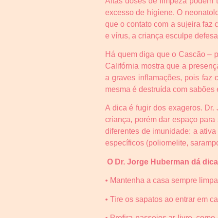
Altas doses de limpeza podem t
excesso de higiene. O neonatolog
que o contato com a sujeira faz
e vírus, a criança esculpe defesas
Há quem diga que o Cascão – per
Califórnia mostra que a presenç
a graves inflamações, pois faz
mesma é destruída com sabões e
A dica é fugir dos exageros. Dr.
criança, porém dar espaço para 
diferentes de imunidade: a ativ
específicos (poliomelite, sarampo,
O Dr. Jorge Huberman dá dicas
• Mantenha a casa sempre limpa
• Tire os sapatos ao entrar em 
• Prefira passeios ar livre, co