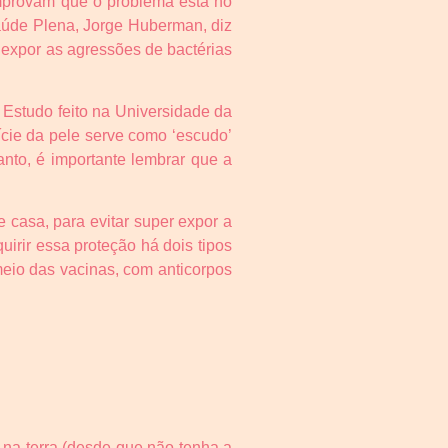
omprovam que o problema está no
 Saúde Plena, Jorge Huberman, diz
 expor as agressões de bactérias
 Estudo feito na Universidade da
ície da pele serve como ‘escudo’
nto, é importante lembrar que a
e casa, para evitar super expor a
irir essa proteção há dois tipos
meio das vacinas, com anticorpos
 na terra (desde que não tenha a