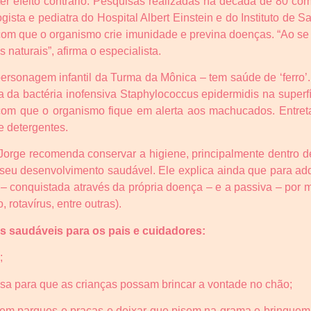
er efeito contrário. Pesquisas realizadas na década de 80 c
ista e pediatra do Hospital Albert Einstein e do Instituto de
 com que o organismo crie imunidade e previna doenças. “Ao se
 naturais”, afirma o especialista.
sonagem infantil da Turma da Mônica – tem saúde de ‘ferro’.
a da bactéria inofensiva Staphylococcus epidermidis na superf
 com que o organismo fique em alerta aos machucados. Entreta
 detergentes.
 Jorge recomenda conservar a higiene, principalmente dentro d
seu desenvolvimento saudável. Ele explica ainda que para adqu
a – conquistada através da própria doença – e a passiva – por 
 rotavírus, entre outras).
 saudáveis para os pais e cuidadores:
;
casa para que as crianças possam brincar a vontade no chão;
mo em parques e praças e deixar que pisem na grama e brinquem