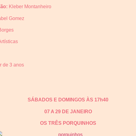
ção:
Kleber Montanheiro
abel Gomez
Borges
rtísticas
ir de 3 anos
SÁBADOS E DOMINGOS ÀS 17h40
07 A 29 DE JANEIRO
OS TRÊS PORQUINHOS