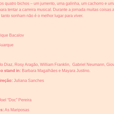
dos quatro bichos – um jumento, uma galinha, um cachorro e u
ara tentar a carreira musical.
Durante a jornada muitas coisas 
anto sonham não é o melhor lugar para viver.
rique Bacalov
Buarque
o Diaz, Rosy Aragão, William Franklin, Gabriel Neumann, Giov
o stand in:
Barbara Magalhães e Mayara Justino.
ireção:
Juliana Sanches
Joel “Doc” Pereira
s:
As Mariposas