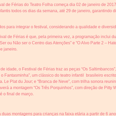
val de Férias do Teatro Folha começa dia 02 de janeiro de 2017.
antis todos os dias da semana, até 29 de janeiro, garantindo d
s para integrar o festival, considerando a qualidade e diversid
val de Férias é que, pela primeira vez, a programação inclui 
– Ser ou Não ser o Centro das Atenções” e “O Alvo Parte 2 – Ha
e janeiro.
s de idade, o Festival de Férias traz as peças “Os Saltimbancos
 o Fantasminha”, um clássico do teatro infantil brasileiro escri
. Le Plat du Jour; e “Branca de Neve”, com trilha sonora reuni
averá a montagem “Os Três Porquinhos”, com direção de Pitty W
té o final de março.
 duas montagens para crianças na faixa etária a partir de 6 a