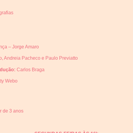
rafias
ça – Jorge Amaro
o, Andreia Pacheco e Paulo Previatto
odução:
Carlos Braga
tty Webo
ir de 3 anos