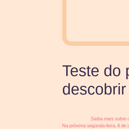
Teste do 
descobri
Saiba mais sobre 
Na próxima segunda-feira, 6 de 