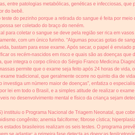
, entre patologias metabólicas, genéticas e infecciosas, que 
or do bebê.
este do pezinho porque a retirada do sangue é feita por meio 
possa ser coletado do braço do neném.
al para coletar o sangue se deve pela região ser rica em vaso
amente, com um único furinho. “Algumas poucas gotas de sangu
vida, bastam para esse exame. Após secar, o papel é enviado pa
ficar os recém-nascidos em risco e quais são as doenças que de
a, que integra o corpo clínico do Sérgio Franco Medicina Diagnó
ssas permite que o exame seja feito após 24 horas de vida, o 
xame tradicional, que geralmente ocorre no quinto dia de vida
o investiga um número maior de doenças”, enfatiza o especialis
 por lei em todo o Brasil, e a simples atitude de realizar o exa
veis no desenvolvimento mental e físico da criança sejam det
instituiu o Programa Nacional de Triagem Neonatal, que cobre 
oidismo congênito; anemia falciforme; fibrose cística; hiperplas
s estados brasileiros realizam os seis testes. O programa prevê
em se adaptar: a primeira fase detecta as doenças fenilcetonúri