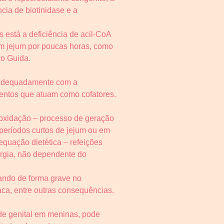
ncia de biotinidase e a
 está a deficiência de acil-CoA
m jejum por poucas horas, como
vo Guida.
r adequadamente com a
mentos que atuam como cofatores.
-oxidação – processo de geração
períodos curtos de jejum ou em
quação dietética – refeições
rgia, não dependente do
tando de forma grave no
aca, entre outras consequências.
de genital em meninas, pode