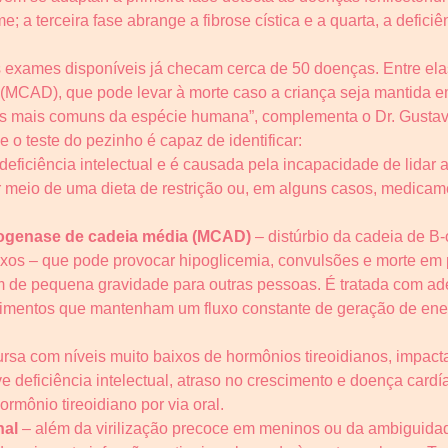
e; a terceira fase abrange a fibrose cística e a quarta, a deficiê
s exames disponíveis já checam cerca de 50 doenças. Entre elas
(MCAD), que pode levar à morte caso a criança seja mantida e
atos mais comuns da espécie humana”, complementa o Dr. Gusta
o teste do pezinho é capaz de identificar:
deficiência intelectual e é causada pela incapacidade de lida
por meio de uma dieta de restrição ou, em alguns casos, medica
drogenase de cadeia média (MCAD)
– distúrbio da cadeia de B
axos – que pode provocar hipoglicemia, convulsões e morte em 
m de pequena gravidade para outras pessoas. É tratada com ade
alimentos que mantenham um fluxo constante de geração de ene
rsa com níveis muito baixos de hormônios tireoidianos, impac
 deficiência intelectual, atraso no crescimento e doença cardí
rmônio tireoidiano por via oral.
nal
– além da virilização precoce em meninos ou da ambiguida