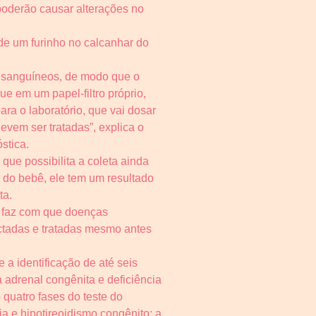
poderão causar alterações no
de um furinho no calcanhar do
s sanguíneos, de modo que o
e em um papel-filtro próprio,
ra o laboratório, que vai dosar
vem ser tratadas”, explica o
stica.
que possibilita a coleta ainda
 do bebê, ele tem um resultado
ta.
me faz com que doenças
ectadas e tratadas mesmo antes
a identificação de até seis
ia adrenal congênita e deficiência
 quatro fases do teste do
a e hipotireoidismo congênito; a