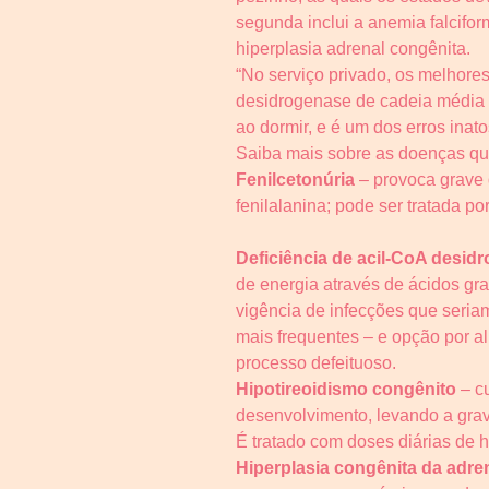
segunda inclui a anemia falciform
hiperplasia adrenal congênita.
“No serviço privado, os melhore
desidrogenase de cadeia média 
ao dormir, e é um dos erros in
Saiba mais sobre as doenças que 
Fenilcetonúria
– provoca grave 
fenilalanina; pode ser tratada 
Deficiência de acil-CoA desi
de energia através de ácidos gr
vigência de infecções que seria
mais frequentes – e opção por 
processo defeituoso.
Hipotireoidismo congênito
– cu
desenvolvimento, levando a grave
É tratado com doses diárias de ho
Hiperplasia congênita da adre