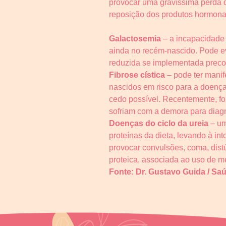
provocar uma gravíssima perda d
reposição dos produtos hormonai
Galactosemia
– a incapacidade d
ainda no recém-nascido. Pode evo
reduzida se implementada precoc
Fibrose cística
– pode ter manife
nascidos em risco para a doença
cedo possível. Recentemente, fo
sofriam com a demora para diagnó
Doenças do ciclo da ureia
– um
proteínas da dieta, levando à in
provocar convulsões, coma, distú
proteica, associada ao uso de m
Fonte: Dr. Gustavo Guida / Sa