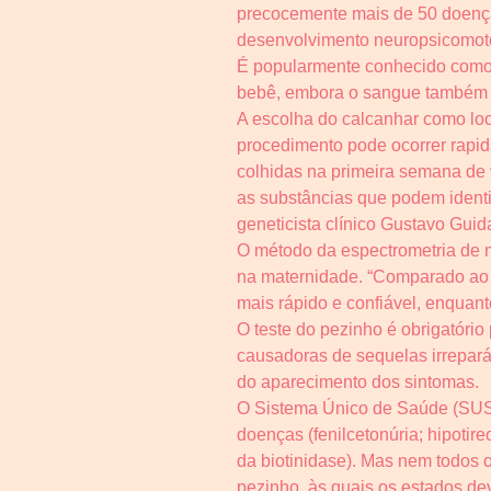
precocemente mais de 50 doenças
desenvolvimento neuropsicomot
É popularmente conhecido como t
bebê, embora o sangue também 
A escolha do calcanhar como loc
procedimento pode ocorrer rapid
colhidas na primeira semana de 
as substâncias que podem identi
geneticista clínico Gustavo Guid
O método da espectrometria de ma
na maternidade. “Comparado ao e
mais rápido e confiável, enquant
O teste do pezinho é obrigatório
causadoras de sequelas irrepará
do aparecimento dos sintomas.
O Sistema Único de Saúde (SUS) 
doenças (fenilcetonúria; hipotire
da biotinidase). Mas nem todos o
pezinho, às quais os estados dev