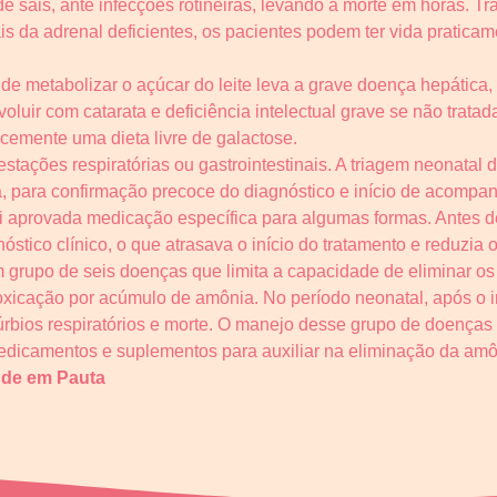
e sais, ante infecções rotineiras, levando à morte em horas. 
s da adrenal deficientes, os pacientes podem ter vida praticam
e metabolizar o açúcar do leite leva a grave doença hepática, 
luir com catarata e deficiência intelectual grave se não tratad
emente uma dieta livre de galactose.
stações respiratórias ou gastrointestinais. A triagem neonatal 
, para confirmação precoce do diagnóstico e início de acomp
i aprovada medicação específica para algumas formas. Antes de
stico clínico, o que atrasava o início do tratamento e reduzia o
 grupo de seis doenças que limita a capacidade de eliminar os
toxicação por acúmulo de amônia. No período neonatal, após o 
rbios respiratórios e morte. O manejo desse grupo de doenças i
edicamentos e suplementos para auxiliar na eliminação da amô
úde em Pauta