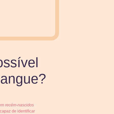
ossível
sangue?
 em recém-nascidos
apaz de identificar